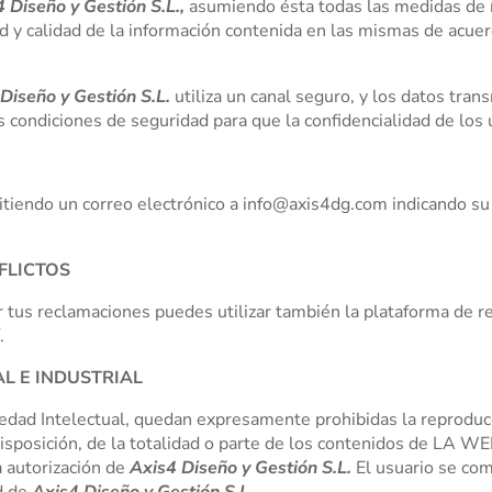
 Diseño y Gestión S.L.,
asumiendo ésta todas las medidas de í
dad y calidad de la información contenida en las mismas de acue
Diseño y Gestión S.L.
utiliza un canal seguro, y los datos tran
condiciones de seguridad para que la confidencialidad de los 
itiendo un correo electrónico a
info@axis4dg.com
indicando su
FLICTOS
 tus reclamaciones puedes utilizar también la plataforma de res
í
.
L E INDUSTRIAL
iedad Intelectual, quedan expresamente prohibidas la reproducc
disposición, de la totalidad o parte de los contenidos de LA WE
a autorización de
Axis4 Diseño y Gestión S.L.
El usuario se co
ad de
Axis4 Diseño y Gestión S.L.
.